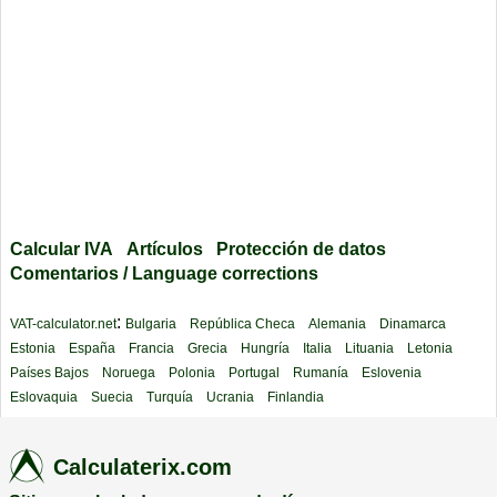
Calcular IVA
Artículos
Protección de datos
Comentarios / Language corrections
:
VAT-calculator.net
Bulgaria
República Checa
Alemania
Dinamarca
Estonia
España
Francia
Grecia
Hungría
Italia
Lituania
Letonia
Países Bajos
Noruega
Polonia
Portugal
Rumanía
Eslovenia
Eslovaquia
Suecia
Turquía
Ucrania
Finlandia
Calculaterix.com