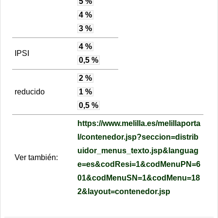
5 %
4 %
3 %
4 %
IPSI
0,5 %
2 %
reducido
1 %
0,5 %
https://www.melilla.es/melillaporta
l/contenedor.jsp?seccion=distrib
uidor_menus_texto.jsp&languag
Ver también:
e=es&codResi=1&codMenuPN=6
01&codMenuSN=1&codMenu=18
2&layout=contenedor.jsp