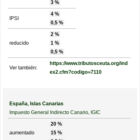
3 %
4 %
IPSI
0,5 %
2 %
reducido
1 %
0,5 %
https://www.tributosceuta.org/ind
Ver también:
ex2.cfm?codigo=7110
España, Islas Canarias
Impuesto General Indirecto Canario, IGIC
20 %
aumentado
15 %