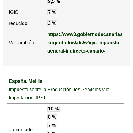
9,5 %
IGIC
7 %
reducido
3 %
https://www3.gobiernodecanarias
Ver también:
.org/tributos/atc/w/igic-impuesto-
general-indirecto-canario-
España, Melilla
Impuesto sobre la Producción, los Servicios y la
Importación, IPSI
10 %
8 %
7 %
aumentado