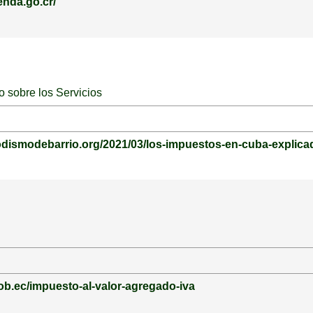
enda.go.cr/
o sobre los Servicios
odismodebarrio.org/2021/03/los-impuestos-en-cuba-explica
gob.ec/impuesto-al-valor-agregado-iva