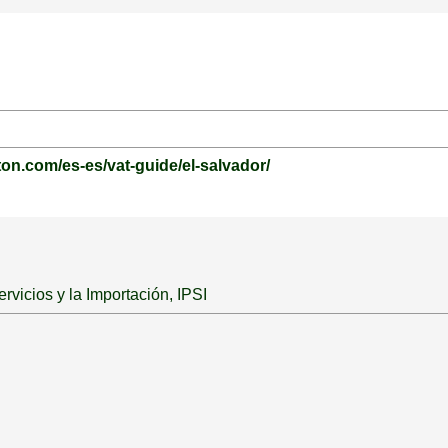
ton.com/es-es/vat-guide/el-salvador/
rvicios y la Importación, IPSI