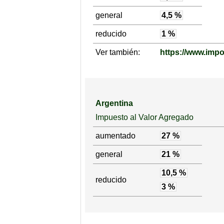
general
4,5 %
reducido
1 %
Ver también:
https://www.impo
Argentina
Impuesto al Valor Agregado
aumentado
27 %
general
21 %
10,5 %
reducido
3 %