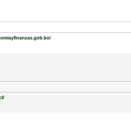
nomiayfinanzas.gob.bo/
cl/