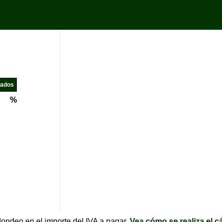
%
ondeo en el importe del IVA a pagar.
Vea cómo se realiza el c