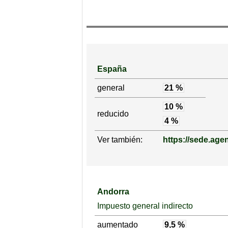
España
general
21 %
10 %
reducido
4 %
Ver también:
https://sede.agen
Andorra
Impuesto general indirecto
aumentado
9,5 %